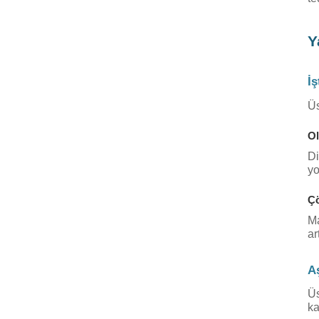
Y
İş
Üs
Ol
Di
yo
Çö
Ma
ar
Aş
Üs
ka