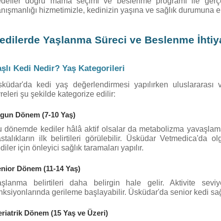
defler doğru mama seçimi ve beslenme programı ile gerçekl
nışmanlığı hizmetimizle, kedinizin yaşına ve sağlık durumuna en 
edilerde Yaşlanma Süreci ve Beslenme İhtiy
şlı Kedi Nedir? Yaş Kategorileri
küdar'da kedi yaş değerlendirmesi yapılırken uluslararası vet
releri şu şekilde kategorize edilir:
gun Dönem (7-10 Yaş)
 dönemde kediler hâlâ aktif olsalar da metabolizma yavaşlamay
stalıkların ilk belirtileri görülebilir. Üsküdar Vetmedica'
diler için önleyici sağlık taramaları yapılır.
nior Dönem (11-14 Yaş)
şlanma belirtileri daha belirgin hale gelir. Aktivite sev
nksiyonlarında gerileme başlayabilir. Üsküdar'da senior kedi sağ
riatrik Dönem (15 Yaş ve Üzeri)