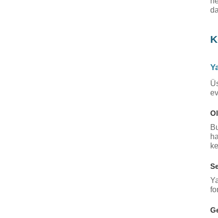
he
da
K
Ya
Üs
ev
Ol
Bu
ha
ke
Se
Ya
fo
Ge