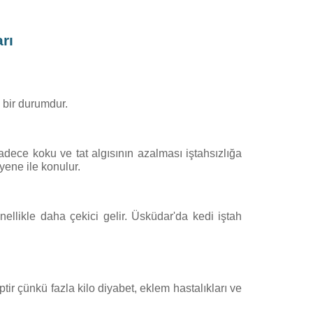
rı
n bir durumdur.
sadece koku ve tat algısının azalması iştahsızlığa
yene ile konulur.
enellikle daha çekici gelir. Üsküdar'da kedi iştah
tir çünkü fazla kilo diyabet, eklem hastalıkları ve