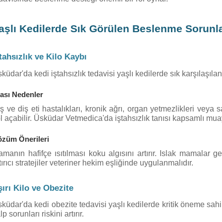
aşlı Kedilerde Sık Görülen Beslenme Sorunla
tahsızlık ve Kilo Kaybı
küdar'da kedi iştahsızlık tedavisi yaşlı kedilerde sık karşılaşıla
ası Nedenler
ş ve diş eti hastalıkları, kronik ağrı, organ yetmezlikleri veya 
l açabilir. Üsküdar Vetmedica'da iştahsızlık tanısı kapsamlı mua
züm Önerileri
manın hafifçe ısıtılması koku algısını artırır. Islak mamalar g
tırıcı stratejiler veteriner hekim eşliğinde uygulanmalıdır.
ırı Kilo ve Obezite
küdar'da kedi obezite tedavisi yaşlı kedilerde kritik öneme sahip
lp sorunları riskini artırır.