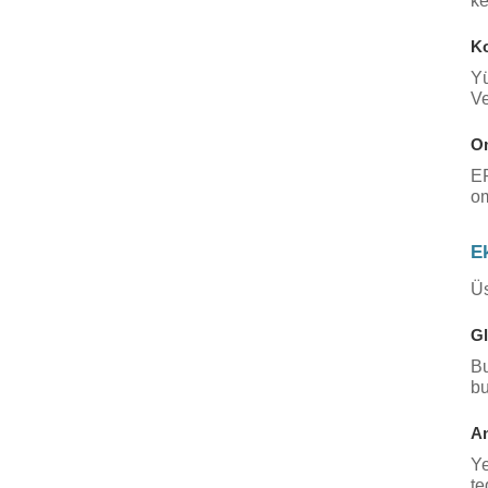
ke
Ko
Yü
Ve
Om
EP
om
E
Üs
Gl
Bu
bu
An
Ye
te