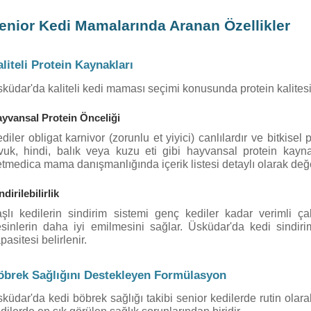
enior Kedi Mamalarında Aranan Özellikler
liteli Protein Kaynakları
küdar'da kaliteli kedi maması seçimi konusunda protein kalitesi e
yvansal Protein Önceliği
diler obligat karnivor (zorunlu et yiyici) canlılardır ve bitkise
vuk, hindi, balık veya kuzu eti gibi hayvansal protein kayna
tmedica mama danışmanlığında içerik listesi detaylı olarak değer
ndirilebilirlik
şlı kedilerin sindirim sistemi genç kediler kadar verimli çal
sinlerin daha iyi emilmesini sağlar. Üsküdar'da kedi sindirim
pasitesi belirlenir.
öbrek Sağlığını Destekleyen Formülasyon
küdar'da kedi böbrek sağlığı takibi senior kedilerde rutin olara