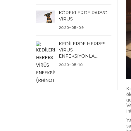
KÖPEKLERDE PARVO
VİRÜS
2020-05-09
KEDİLERDE HERPES
VİRÜS
ENFEKSİYONLA...
2020-05-10
Ke
öl
ge
Ve
ih
Ya
sa