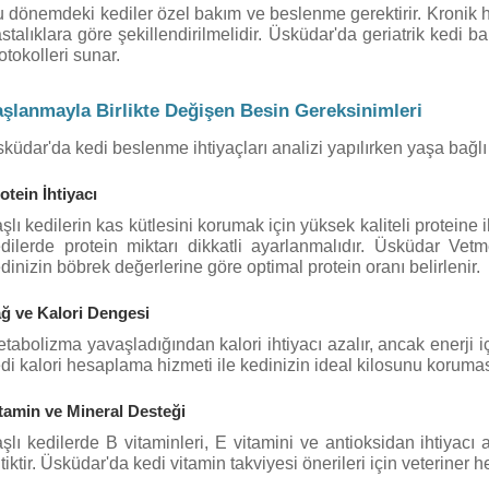
 dönemdeki kediler özel bakım ve beslenme gerektirir. Kronik 
stalıklara göre şekillendirilmelidir. Üsküdar'da geriatrik kedi
otokolleri sunar.
aşlanmayla Birlikte Değişen Besin Gereksinimleri
küdar'da kedi beslenme ihtiyaçları analizi yapılırken yaşa bağl
otein İhtiyacı
şlı kedilerin kas kütlesini korumak için yüksek kaliteli proteine 
dilerde protein miktarı dikkatli ayarlanmalıdır. Üsküdar Vet
dinizin böbrek değerlerine göre optimal protein oranı belirlenir.
ğ ve Kalori Dengesi
tabolizma yavaşladığından kalori ihtiyacı azalır, ancak enerji iç
di kalori hesaplama hizmeti ile kedinizin ideal kilosunu koruma
tamin ve Mineral Desteği
şlı kedilerde B vitaminleri, E vitamini ve antioksidan ihtiyacı 
itiktir. Üsküdar'da kedi vitamin takviyesi önerileri için veteriner 