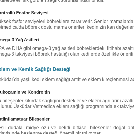
dilerde en sık görülen sağlık sorunlarından biridir.
ntrollü Fosfor Seviyesi
ksek fosfor seviyeleri böbreklere zarar verir. Senior mamalarda
tmedica'da böbrek dostu mama önerileri kedinizin kan değerlerin
ega-3 Yağ Asitleri
A ve DHA gibi omega-3 yağ asitleri böbreklerdeki iltihabı azaltı
ega-3 takviyesi böbrek hastalığı olan kedilerde özellikle önerilir
klem ve Kemik Sağlığı Desteği
küdar'da yaşlı kedi eklem sağlığı artrit ve eklem kireçlenmesi aç
ukozamin ve Kondroitin
 bileşenler kıkırdak sağlığını destekler ve eklem ağrılarını azalt
lunur. Üsküdar Vetmedica eklem sağlığı programında ek takviye 
tiinflamatuar Bileşenler
şil dudaklı midye özü ve belirli bitkisel bileşenler doğal anti
davisinde beslenme desteği önemli bir rol oynar.