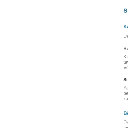
S
Ka
Üs
Ha
Ke
ta
Ve
Si
Ya
be
ka
B
Üs