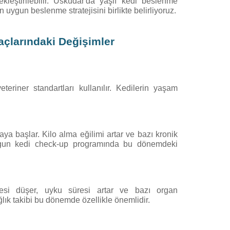
eştirilebilir. Üsküdar'da yaşlı kedi beslenme
uygun beslenme stratejisini birlikte belirliyoruz.
açlarındaki Değişimler
eriner standartları kullanılır. Kedilerin yaşam
a başlar. Kilo alma eğilimi artar ve bazı kronik
da olgun kedi check-up programında bu dönemdeki
iyesi düşer, uyku süresi artar ve bazı organ
lık takibi bu dönemde özellikle önemlidir.