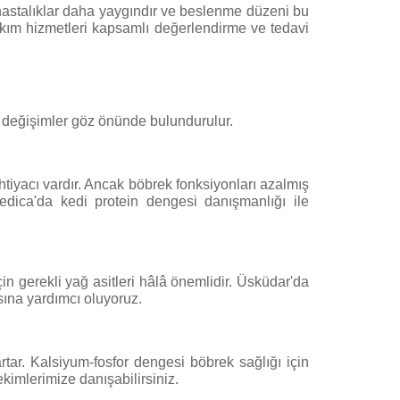
hastalıklar daha yaygındır ve beslenme düzeni bu
 bakım hizmetleri kapsamlı değerlendirme ve tedavi
ı değişimler göz önünde bulundurulur.
ihtiyacı vardır. Ancak böbrek fonksiyonları azalmış
medica'da kedi protein dengesi danışmanlığı ile
in gerekli yağ asitleri hâlâ önemlidir. Üsküdar'da
sına yardımcı oluyoruz.
artar. Kalsiyum-fosfor dengesi böbrek sağlığı için
hekimlerimize danışabilirsiniz.