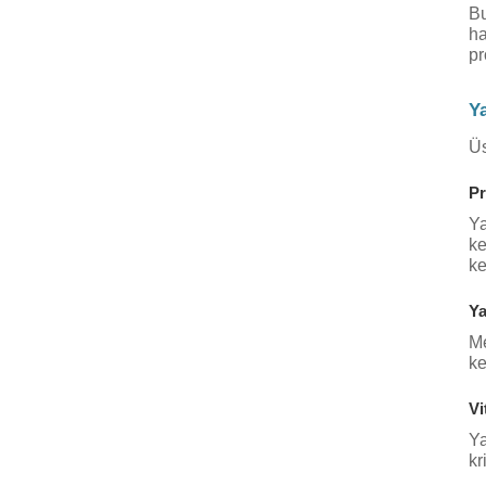
Bu
ha
pr
Y
Üs
Pr
Ya
ke
ke
Ya
Me
ke
Vi
Ya
kr